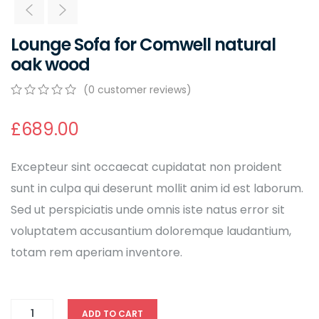
Lounge Sofa for Comwell natural
oak wood
(
0
customer reviews)
0
5
0
out
£
689.00
of
based
on
Excepteur sint occaecat cupidatat non proident
customer
ratings
sunt in culpa qui deserunt mollit anim id est laborum.
Sed ut perspiciatis unde omnis iste natus error sit
voluptatem accusantium doloremque laudantium,
totam rem aperiam inventore.
ADD TO CART